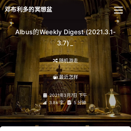
邓布利多的冥想盆
Albus的Weekly Digest (2021.3.1-
3.7)
_
随机游走
最近怎样
2021年3月7日 下午
3.8k 字
5 分钟