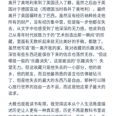
离开了奥地利来到了英国还入了籍，虽然之后由于英
国对于德国宣战（而德国当时吞并了奥地利），最终
离开了英国辗转去了巴西。虽然没有经历纳粹抢走他
所有的财产，没有经历集中营，但是每一步他都在失
去，从文字中也感受到了他深深的无力感。他说到自
己从青年时代就致力于的“艺术创造出那一瞬间”的珍
藏，里面有无数听起来就无比美好的手稿，都散了。
虽然他写道“我一离开我的家，我对收藏的乐趣消失。
深信有些东西还能保存下来的信念也荡然无存。”但这
哪是一般的“乐趣消失”，这是被迫的“乐趣消失”！失
望无力。但这收藏只是他失去的一小部分，他的故
乡，他的朋友，而且他最熟悉的语言也仿佛被玷污
了，但是他失去的最大的东西乃是自由，那种可以随
心旅行世界的自由一去不返，而这是他这辈子最大的
追求。
大概也是我读书有限，我觉得这本从个人生活角度描
述历史让人更有一种真实感，历史不再是教科书里说