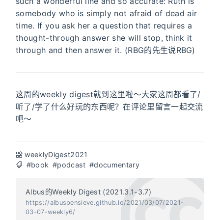
such a wonderful line and so accurate: Ruth is
somebody who is simply not afraid of dead air
time. If you ask her a question that requires a
thought-through answer she will stop, think it
through and then answer it. (RBG的先生说RBG)
这周的weekly digest就到这里啦～大家这周都看了/
听了/学了什么好玩的东西呢？在评论里留言一起交流
吧～
weeklyDigest2021
#book
#podcast
#documentary
Albus的Weekly Digest (2021.3.1-3.7)
https://albuspensieve.github.io/2021/03/07/2021-
03-07-weekly6/