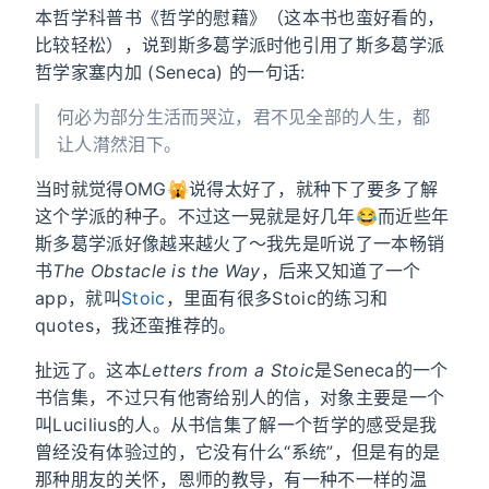
本哲学科普书《哲学的慰藉》（这本书也蛮好看的，
比较轻松），说到斯多葛学派时他引用了斯多葛学派
哲学家塞内加 (Seneca) 的一句话:
何必为部分生活而哭泣，君不见全部的人生，都
让人潸然泪下。
当时就觉得OMG🙀说得太好了，就种下了要多了解
这个学派的种子。不过这一晃就是好几年😂而近些年
斯多葛学派好像越来越火了～我先是听说了一本畅销
书
The Obstacle is the Way
，后来又知道了一个
app，就叫
Stoic
，里面有很多Stoic的练习和
quotes，我还蛮推荐的。
扯远了。这本
Letters from a Stoic
是Seneca的一个
书信集，不过只有他寄给别人的信，对象主要是一个
叫Lucilius的人。从书信集了解一个哲学的感受是我
曾经没有体验过的，它没有什么“系统”，但是有的是
那种朋友的关怀，恩师的教导，有一种不一样的温