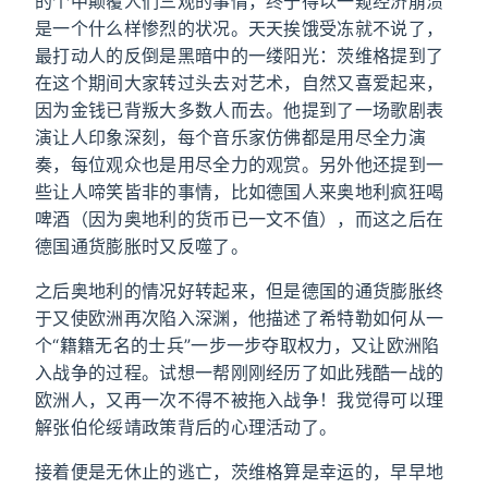
的个中颠覆人们三观的事情，终于得以一窥经济崩溃
是一个什么样惨烈的状况。天天挨饿受冻就不说了，
最打动人的反倒是黑暗中的一缕阳光：茨维格提到了
在这个期间大家转过头去对艺术，自然又喜爱起来，
因为金钱已背叛大多数人而去。他提到了一场歌剧表
演让人印象深刻，每个音乐家仿佛都是用尽全力演
奏，每位观众也是用尽全力的观赏。另外他还提到一
些让人啼笑皆非的事情，比如德国人来奥地利疯狂喝
啤酒（因为奥地利的货币已一文不值），而这之后在
德国通货膨胀时又反噬了。
之后奥地利的情况好转起来，但是德国的通货膨胀终
于又使欧洲再次陷入深渊，他描述了希特勒如何从一
个“籍籍无名的士兵”一步一步夺取权力，又让欧洲陷
入战争的过程。试想一帮刚刚经历了如此残酷一战的
欧洲人，又再一次不得不被拖入战争！我觉得可以理
解张伯伦绥靖政策背后的心理活动了。
接着便是无休止的逃亡，茨维格算是幸运的，早早地