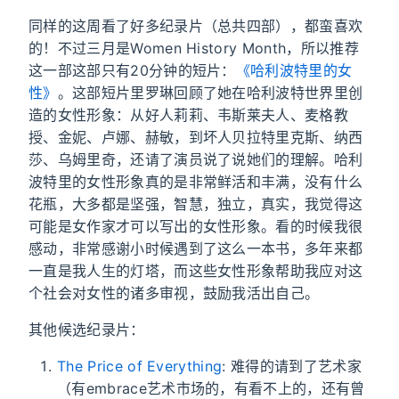
同样的这周看了好多纪录片（总共四部），都蛮喜欢
的！不过三月是Women History Month，所以推荐
这一部这部只有20分钟的短片：
《哈利波特里的女
性》
。这部短片里罗琳回顾了她在哈利波特世界里创
造的女性形象：从好人莉莉、韦斯莱夫人、麦格教
授、金妮、卢娜、赫敏，到坏人贝拉特里克斯、纳西
莎、乌姆里奇，还请了演员说了说她们的理解。哈利
波特里的女性形象真的是非常鲜活和丰满，没有什么
花瓶，大多都是坚强，智慧，独立，真实，我觉得这
可能是女作家才可以写出的女性形象。看的时候我很
感动，非常感谢小时候遇到了这么一本书，多年来都
一直是我人生的灯塔，而这些女性形象帮助我应对这
个社会对女性的诸多审视，鼓励我活出自己。
其他候选纪录片：
The Price of Everything
: 难得的请到了艺术家
（有embrace艺术市场的，有看不上的，还有曾