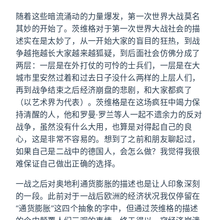
随着这些暗流涌动的力量爆发，第一次世界大战莫名
其妙的开始了。茨维格对于第一次世界大战社会的描
述实在是太妙了，从一开始大家的盲目的狂热，到战
争越拖越长大家越来越狐疑，到后面社会仿佛分成了
两层：一层是在外打仗的可怜的士兵们，一层是在大
城市里安然过着和过去日子没什么两样的上层人们，
再到战争结束之后经济崩盘的悲剧，和大家都疯了
（以艺术界为代表）。茨维格是在这场疯狂中竭力保
持清醒的人，他和罗曼·罗兰等人一起不遗余力的反对
战争，虽然没有什么大用，也算是对得起自己的良
心，这是非常不容易的。想到了之前和朋友聊起过，
如果自己是二战中的德国人，会怎么做？我觉得我很
难保证自己做出正确的选择。
一战之后对奥地利通货膨胀的描述也是让人印象深刻
的一段。此前对于一战后欧洲的经济状况我仅停留在
“通货膨胀”这四个抽象的字中，但通过茨维格的描述