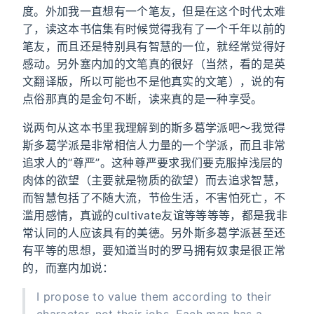
度。外加我一直想有一个笔友，但是在这个时代太难
了，读这本书信集有时候觉得我有了一个千年以前的
笔友，而且还是特别具有智慧的一位，就经常觉得好
感动。另外塞内加的文笔真的很好（当然，看的是英
文翻译版，所以可能也不是他真实的文笔），说的有
点俗那真的是金句不断，读来真的是一种享受。
说两句从这本书里我理解到的斯多葛学派吧～我觉得
斯多葛学派是非常相信人力量的一个学派，而且非常
追求人的“尊严”。这种尊严要求我们要克服掉浅层的
肉体的欲望（主要就是物质的欲望）而去追求智慧，
而智慧包括了不随大流，节俭生活，不害怕死亡，不
滥用感情，真诚的cultivate友谊等等等等，都是我非
常认同的人应该具有的美德。另外斯多葛学派甚至还
有平等的思想，要知道当时的罗马拥有奴隶是很正常
的，而塞内加说：
I propose to value them according to their
character, not their jobs. Each man has a