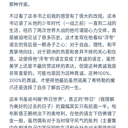
那种作家。
不过看了这本书之后我的感受有了很大的改观。这本
书记录了从他的少年时代（一战之前）一直到二战的
生活，经历了两次世界大战的他可谓是心力交瘁，真
是被迫地见证了很多历史。这才发现在他看似“浮夸”
语言的背后是一颗赤子之心：对于自由，理性，和平
真挚地向往，对于欧洲的热爱和舍弃不掉的关心和在
意。这使得他“浮夸”的语言变成了真诚的语言，虽然
美学上还是不最欣赏这样的表达，但是这种真诚我是
非常喜爱的。可能也是因为这种真诚，这种100%，
200%的真诚，才使得他最后虽然逃离了希特勒的魔
爪还是选择了自杀了解自己的一生。
这本书虽说叫做“昨日世界”，真正的“昨日”（我理解
为美好的过去的日子）的篇幅其实只有前面一半。哈
布斯堡王朝统治下的奥地利，在他的语言下仿佛镀了
金一般，虽然偶有对于当时保守风气的批判（主要集
中在叙述自己中学压抑的生活和全社会对于爱欲的压