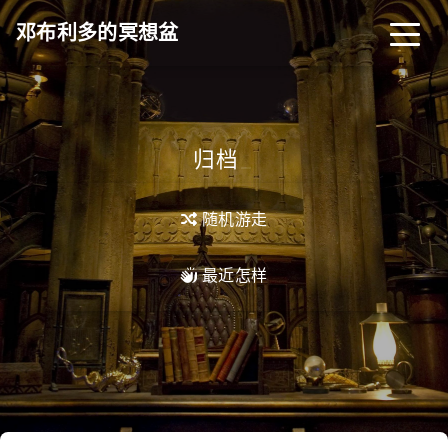
邓布利多的冥想盆
归档
_
随机游走
最近怎样