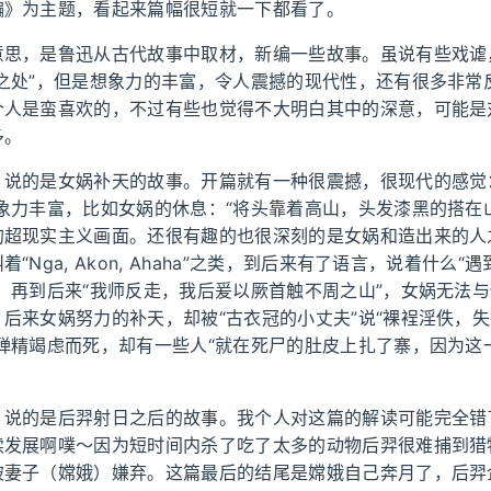
编》为主题，看起来篇幅很短就一下都看了。
意思，是鲁迅从古代故事中取材，新编一些故事。虽说有些戏谑
滑之处”，但是想象力的丰富，令人震撼的现代性，还有很多非常
个人是蛮喜欢的，不过有些也觉得不大明白其中的深意，可能是
多。
》
说的是女娲补天的故事。开篇就有一种很震撼，很现代的感觉
象力丰富，比如女娲的休息：“将头靠着高山，头发漆黑的搭在
的超现实主义画面。还很有趣的也很深刻的是女娲和造出来的人
“Nga, Akon, Ahaha”之类，到后来有了语言，说着什么
，再到后来“我师反走，我后爰以厥首触不周之山”，女娲无法
后来女娲努力的补天，却被“古衣冠的小丈夫”说“裸裎淫佚，
殚精竭虑而死，却有一些人“就在死尸的肚皮上扎了寨，因为这
》
说的是后羿射日之后的故事。我个人对这篇的解读可能完全错
续发展啊噗～因为短时间内杀了吃了太多的动物后羿很难捕到猎
被妻子（嫦娥）嫌弃。这篇最后的结尾是嫦娥自己奔月了，后羿