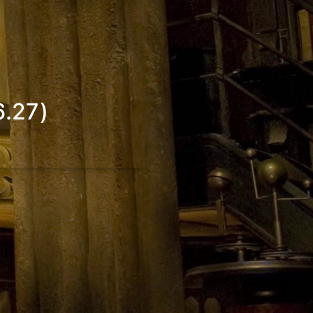
6.27)
_