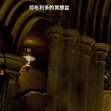
邓布利多的冥想盆