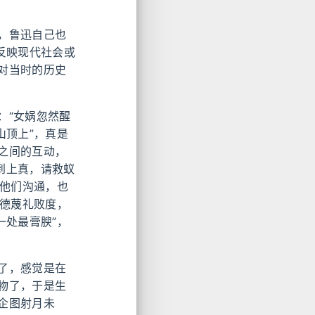
，鲁迅自己也
反映现代社会或
对当时的历史
：“女娲忽然醒
山顶上”，真是
之间的互动，
“遇到上真，请救蚁
与他们沟通，也
失德蔑礼败度，
一处最膏腴”，
了，感觉是在
物了，于是生
企图射月未