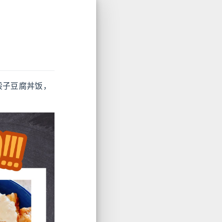
骰子豆腐丼饭，