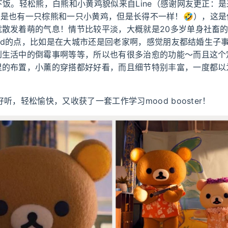
下饭。轻松熊，白熊和小黄鸡貌似来自Line（感谢网友更正：是来
iends只是也有一只棕熊和一只小黄鸡，但是长得不一样！🤣），这
就散发着萌的气息！情节比较平淡，大概就是20多岁单身社畜
ated的点，比如是在大城市还是回老家啊，感觉朋友都结婚生子
到生活中的倒霉事啊等等，所以也有很多治愈的功能～而且这个
里的布置，小薰的穿搭都好好看，而且细节特别丰富，一度都以
好听，轻松愉快，又收获了一套工作学习mood booster！