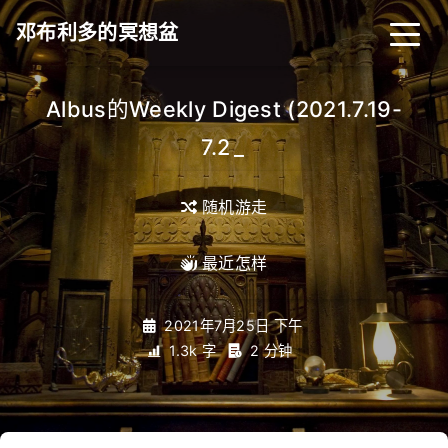
邓布利多的冥想盆
Albus的Weekly Digest (2021.7.19-
7.26)
_
随机游走
最近怎样
2021年7月25日 下午
1.3k 字
2 分钟