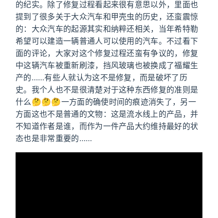
的纪实。除了修复过程看起来很有意思以外，里面也
提到了很多关于大众汽车和甲壳虫的历史，还蛮震惊
的：大众汽车的起源其实和纳粹还相关，当年希特勒
希望可以建造一辆普通人可以使用的汽车。不过看下
面的评论，大家对这个修复过程还蛮有争议的，修复
中这辆汽车被重新刷漆，挡风玻璃也被换成了福耀生
产的……有些人就认为这不是修复，而是破坏了历
史。我个人也不是很清楚对于这种东西修复的准则是
什么🤔🤔🤔一方面的确使时间的痕迹消失了，另一
方面这也不是普通的文物：这是流水线上的产品，并
不知道作者是谁，而作为一件产品大约维持最好的状
态也是非常重要的……