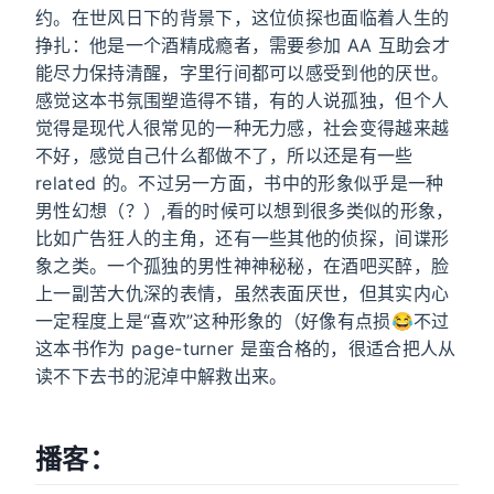
约。在世风日下的背景下，这位侦探也面临着人生的
挣扎：他是一个酒精成瘾者，需要参加 AA 互助会才
能尽力保持清醒，字里行间都可以感受到他的厌世。
感觉这本书氛围塑造得不错，有的人说孤独，但个人
觉得是现代人很常见的一种无力感，社会变得越来越
不好，感觉自己什么都做不了，所以还是有一些
related 的。不过另一方面，书中的形象似乎是一种
男性幻想（？）,看的时候可以想到很多类似的形象，
比如广告狂人的主角，还有一些其他的侦探，间谍形
象之类。一个孤独的男性神神秘秘，在酒吧买醉，脸
上一副苦大仇深的表情，虽然表面厌世，但其实内心
一定程度上是“喜欢”这种形象的（好像有点损😂不过
这本书作为 page-turner 是蛮合格的，很适合把人从
读不下去书的泥淖中解救出来。
播客：