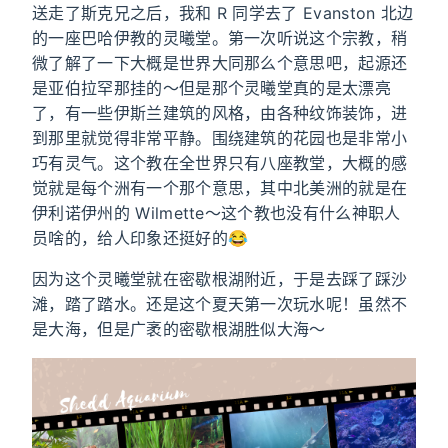
送走了斯克兄之后，我和 R 同学去了 Evanston 北边
的一座巴哈伊教的灵曦堂。第一次听说这个宗教，稍
微了解了一下大概是世界大同那么个意思吧，起源还
是亚伯拉罕那挂的～但是那个灵曦堂真的是太漂亮
了，有一些伊斯兰建筑的风格，由各种纹饰装饰，进
到那里就觉得非常平静。围绕建筑的花园也是非常小
巧有灵气。这个教在全世界只有八座教堂，大概的感
觉就是每个洲有一个那个意思，其中北美洲的就是在
伊利诺伊州的 Wilmette～这个教也没有什么神职人
员啥的，给人印象还挺好的😂
因为这个灵曦堂就在密歇根湖附近，于是去踩了踩沙
滩，踏了踏水。还是这个夏天第一次玩水呢！虽然不
是大海，但是广袤的密歇根湖胜似大海～