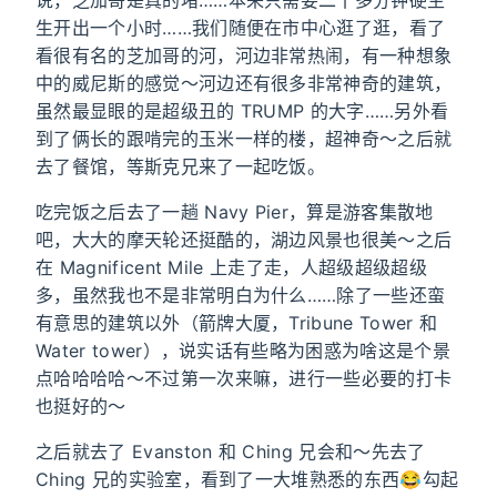
说，芝加哥是真的堵……本来只需要二十多分钟硬生
生开出一个小时……我们随便在市中心逛了逛，看了
看很有名的芝加哥的河，河边非常热闹，有一种想象
中的威尼斯的感觉～河边还有很多非常神奇的建筑，
虽然最显眼的是超级丑的 TRUMP 的大字……另外看
到了俩长的跟啃完的玉米一样的楼，超神奇～之后就
去了餐馆，等斯克兄来了一起吃饭。
吃完饭之后去了一趟 Navy Pier，算是游客集散地
吧，大大的摩天轮还挺酷的，湖边风景也很美～之后
在 Magnificent Mile 上走了走，人超级超级超级
多，虽然我也不是非常明白为什么……除了一些还蛮
有意思的建筑以外（箭牌大厦，Tribune Tower 和
Water tower），说实话有些略为困惑为啥这是个景
点哈哈哈哈～不过第一次来嘛，进行一些必要的打卡
也挺好的～
之后就去了 Evanston 和 Ching 兄会和～先去了
Ching 兄的实验室，看到了一大堆熟悉的东西😂勾起