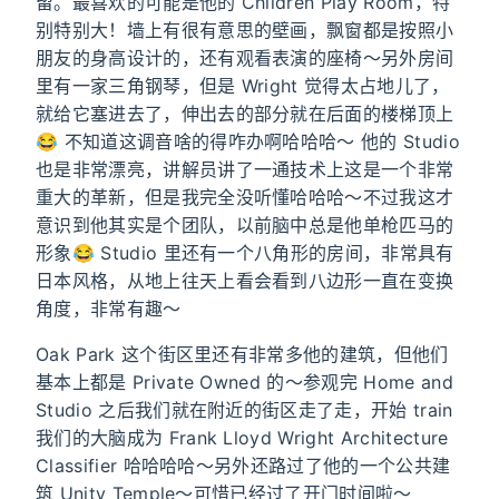
留。最喜欢的可能是他的 Children Play Room，特
别特别大！墙上有很有意思的壁画，飘窗都是按照小
朋友的身高设计的，还有观看表演的座椅～另外房间
里有一家三角钢琴，但是 Wright 觉得太占地儿了，
就给它塞进去了，伸出去的部分就在后面的楼梯顶上
😂 不知道这调音啥的得咋办啊哈哈哈～ 他的 Studio
也是非常漂亮，讲解员讲了一通技术上这是一个非常
重大的革新，但是我完全没听懂哈哈哈～不过我这才
意识到他其实是个团队，以前脑中总是他单枪匹马的
形象😂 Studio 里还有一个八角形的房间，非常具有
日本风格，从地上往天上看会看到八边形一直在变换
角度，非常有趣～
Oak Park 这个街区里还有非常多他的建筑，但他们
基本上都是 Private Owned 的～参观完 Home and
Studio 之后我们就在附近的街区走了走，开始 train
我们的大脑成为 Frank Lloyd Wright Architecture
Classifier 哈哈哈哈～另外还路过了他的一个公共建
筑 Unity Temple～可惜已经过了开门时间啦～