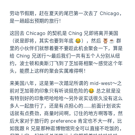
劳动节假期，赶在夏天的尾巴第一次去了 Chicago，
是一趟超出预期的旅行！
这回去 Chicago 的契机是 Ching 兄即将离开美国
（说是即将，其实也要到年底 😂），然后 🦉☕️ 群
里的小伙伴们就想着要不要趁此机会聚会一下，算是
给 Ching 兄送行～最后我们一共有五个人分别从纽
约，波士顿和奥斯汀飞到了芝加哥相聚～感觉这个年
头，能攒上这样的聚会实属难得啊！
来美国八年，这是第一次踏足所谓的 mid-west～之
前对芝加哥的印象只有听说挺危险的😂 总之就是没
有特别好的印象吧哈哈哈～另外说实话很久没有这么
多人一起旅行了，还是有点担心的……前面计划说实
话就有点费劲，商量时间啊，订住的地方啊等等，然
后大家对于旅行的 preference 肯定也不大一样，比
如我跟 R 兄是那种逛博物馆完全可以直接不吃饭的，