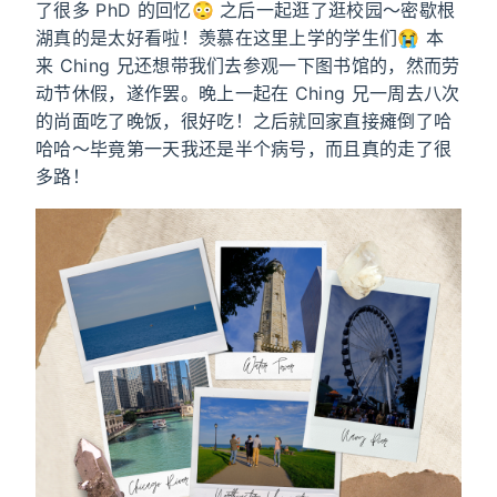
了很多 PhD 的回忆😳 之后一起逛了逛校园～密歇根
湖真的是太好看啦！羡慕在这里上学的学生们😭 本
来 Ching 兄还想带我们去参观一下图书馆的，然而劳
动节休假，遂作罢。晚上一起在 Ching 兄一周去八次
的尚面吃了晚饭，很好吃！之后就回家直接瘫倒了哈
哈哈～毕竟第一天我还是半个病号，而且真的走了很
多路！