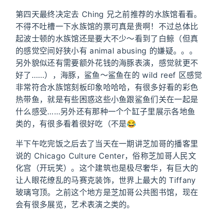
第四天最终决定去 Ching 兄之前推荐的水族馆看看。
不得不吐槽一下水族馆的票可真是贵啊！不过总体比
起波士顿的水族馆还是要大不少～看到了白鲸（但真
的感觉空间好狭小有 animal abusing 的嫌疑。。。
另外貌似还有需要额外花钱的海豚表演，感觉就更不
好了……），海豚，鲨鱼～鲨鱼在的 wild reef 区感觉
非常符合水族馆刻板印象哈哈哈，有很多好看的彩色
热带鱼，就是有些困惑这些小鱼跟鲨鱼们关在一起是
什么感受……另外还有那种一个个缸子里展示各地鱼
类的，有很多看着很好吃（不是😂
半下午吃完饭之后去了当天在一期讲芝加哥的播客里
说的 Chicago Culture Center，俗称芝加哥人民文
化宫（开玩笑）。这个建筑也是极尽奢华，有巨大的
让人眼花缭乱的马赛克装饰，世界上最大的 Tiffany
玻璃穹顶。之前这个地方是芝加哥公共图书馆，现在
会有很多展览，艺术表演之类的。