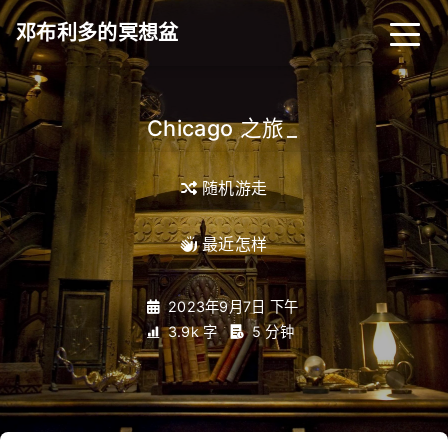
邓布利多的冥想盆
Chicago 之旅
_
随机游走
最近怎样
2023年9月7日 下午
3.9k 字
5 分钟