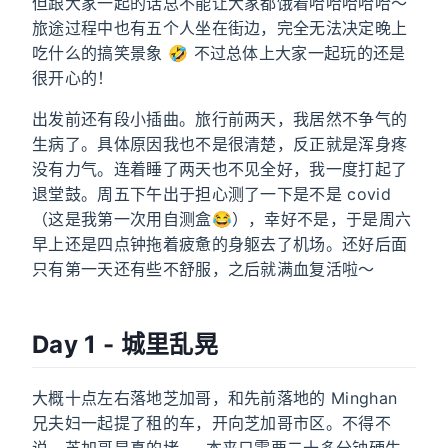
但跟大家一起的话总不能让大家都饿着哈哈哈哈哈～
旅途过程中也有五个人坐在街边，完全无法决定晚上
吃什么的搞笑景象 🤣 不过总体上大家一起玩的还是
很开心的！
出发前还有段小插曲。旅行前两天，我居然不争气的
生病了。具体原因我也不是很清楚，反正就是浑身疼
没有力气。连着睡了两天也不见全好，我一度打起了
退堂鼓。周五下午出于担心测了一下是不是 covid
（这是我第一次用自测盒😂），幸好不是，于是周六
早上还是四点钟拖着疲惫的身躯去了机场。还好后面
只有第一天还有些不舒服，之后就满血复活啦～
Day 1 - 城里乱晃
大概十点左右落地芝加哥，和先前落地的 Minghan
兄夫妇一起提了租的车，开向芝加哥市区。不得不