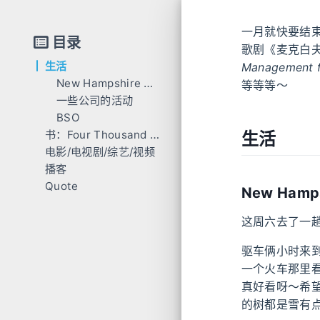
一月就快要结束
目录
歌剧《麦克白
生活
Management f
New Hampshire Day Trip
等等等～
一些公司的活动
BSO
书：Four Thousand Weeks: Time Management for Mortals 🌕🌕🌕🌕🌑
生活
电影/电视剧/综艺/视频
播客
《朱莉娅 第二季》 🌕🌕🌕🌕🌕
Quote
《泰勒·斯威夫特：时代巡回演唱会》🌕🌕🌕🌑🌑
《迟早更新 - 行旅闲聊之鸟人鸟语》
New Hamps
《我的美食向导》
《跳岛FM - 认真地来比较一下村上春树的林译本和赖译本｜海带岛&夏殷》
梦失焦的石榴厄瓜多尔观鸟 vlog 🐦
《世界莫名其妙物语 - 始祖鸟、猛犸象还是巴塔？户外装备一站式购物指南》
这周六去了一趟 
The Rest Is History - The Nazis in Power: The Nuremberg Rallies
驱车俩小时来到了
一个火车那里
真好看呀～希
的树都是雪有