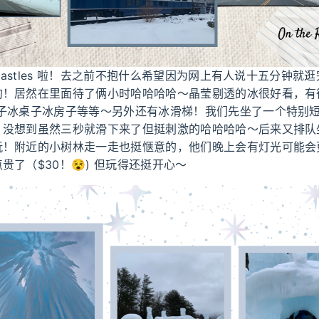
 Castles 啦！去之前不抱什么希望因为网上有人说十五分钟就逛
的！居然在里面待了俩小时哈哈哈哈～晶莹剔透的冰很好看，有
椅子冰桌子冰房子等等～另外还有冰滑梯！我们先坐了一个特别
，没想到虽然三秒就滑下来了但挺刺激的哈哈哈哈～后来又排队
玩！附近的小树林走一走也挺惬意的，他们晚上会有灯光可能会
贵了（$30！😵) 但玩得还挺开心～