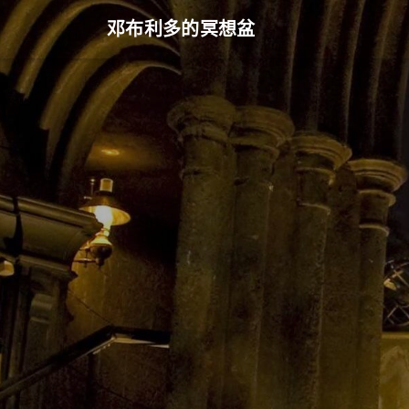
邓布利多的冥想盆