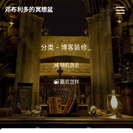
邓布利多的冥想盆
分类 - 博客装修
_
随机游走
最近怎样