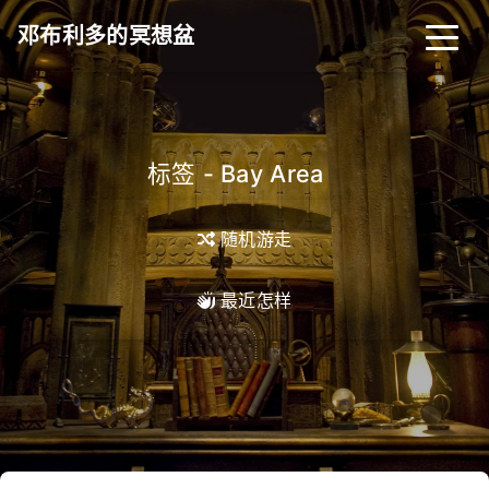
邓布利多的冥想盆
标签 - Bay Area
_
随机游走
最近怎样