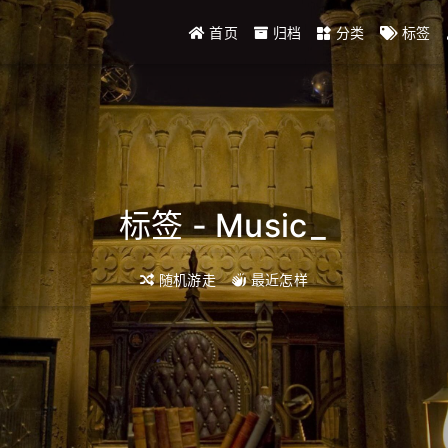
首页
归档
分类
标签
标签 - Music
_
随机游走
最近怎样