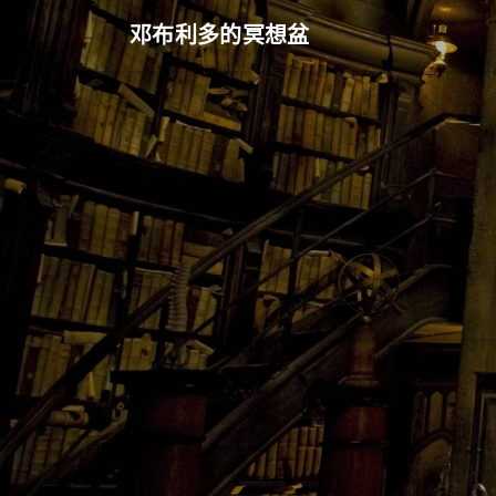
邓布利多的冥想盆