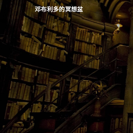
邓布利多的冥想盆