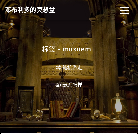
邓布利多的冥想盆
标签 - musuem
_
随机游走
最近怎样