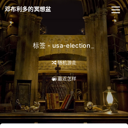
邓布利多的冥想盆
标签 - usa-election
_
随机游走
最近怎样