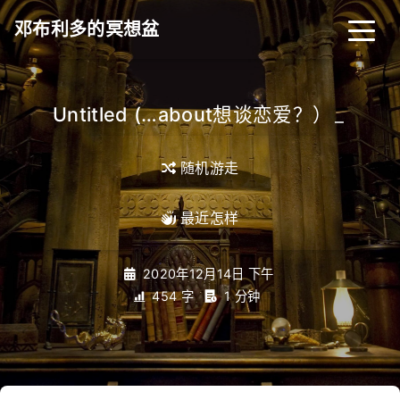
邓布利多的冥想盆
Untitled (…about想谈恋爱？）
_
随机游走
最近怎样
2020年12月14日 下午
454 字
1 分钟