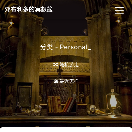
邓布利多的冥想盆
分类 - Personal
_
随机游走
最近怎样