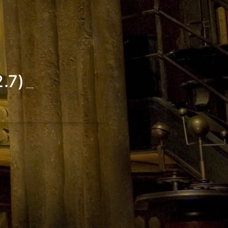
.7)
_