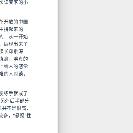
次读麦家的小
革开放的中国
中拼起来的
的，从一开始
，展现出来了
保长印象深
执念，唉真的
上给人的感觉
难的人对谈，
便练手就成了
…另外后半部分
求并不是很高，
较多，“悬疑”性