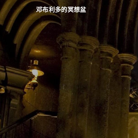
邓布利多的冥想盆