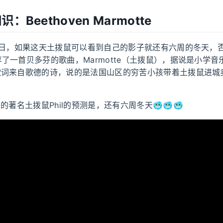
：Beethoven Marmotte
鼠日，如果这天土拨鼠可以看到自己的影子就还有六周的冬天，
了一首贝多芬的歌曲，Marmotte（土拨鼠），据说是小学
…歌词来自歌德的诗，说的是法国山区的穷苦小孩带着土拨鼠进城
的著名土拨鼠Phil的预测是，还有六周冬天🥶🥶🥶