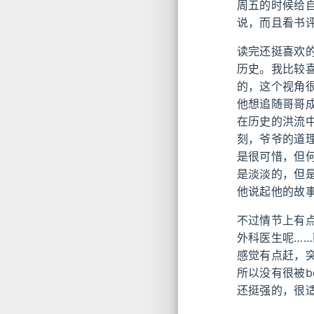
周五的时候给
说，而且看书
读完还挺喜欢
历史。我比较
的，这个视角
他想追随哥哥
在历史的洪流
刻，爷爷的道
是很可惜，但
是淡淡的，但
他说起他的故
不过情节上有
外科医生呢…
感觉有点赶，
所以没有很被bo
还挺强的，很适