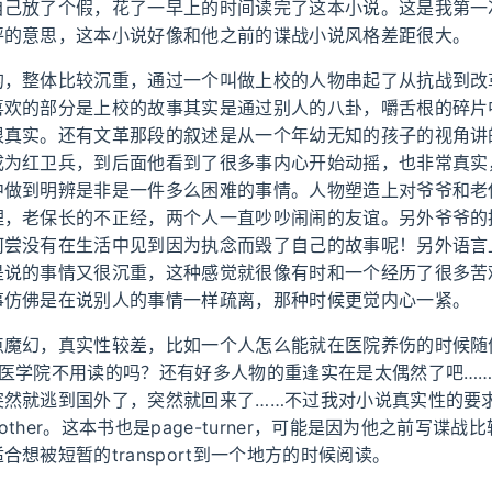
自己放了个假，花了一早上的时间读完了这本小说。这是我第一
评的意思，这本小说好像和他之前的谍战小说风格差距很大。
的，整体比较沉重，通过一个叫做上校的人物串起了从抗战到改
喜欢的部分是上校的故事其实是通过别人的八卦，嚼舌根的碎片
很真实。还有文革那段的叙述是从一个年幼无知的孩子的视角讲
成为红卫兵，到后面他看到了很多事内心开始动摇，也非常真实
中做到明辨是非是一件多么困难的事情。人物塑造上对爷爷和老
理，老保长的不正经，两个人一直吵吵闹闹的友谊。另外爷爷的
何尝没有在生活中见到因为执念而毁了自己的故事呢！另外语言
是说的事情又很沉重，这种感觉就很像有时和一个经历了很多苦
事仿佛是在说别人的事情一样疏离，那种时候更觉内心一紧。
点魔幻，真实性较差，比如一个人怎么能就在医院养伤的时候随
…医学院不用读的吗？还有好多人物的重逢实在是太偶然了吧…
突然就逃到国外了，突然就回来了……不过我对小说真实性的要
ther。这本书也是page-turner，可能是因为他之前写谍战比
合想被短暂的transport到一个地方的时候阅读。