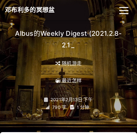
邓布利多的冥想盆
Albus的Weekly Digest (2021.2.8-
2.14)
_
随机游走
最近怎样
2021年2月13日 下午
790 字
1 分钟