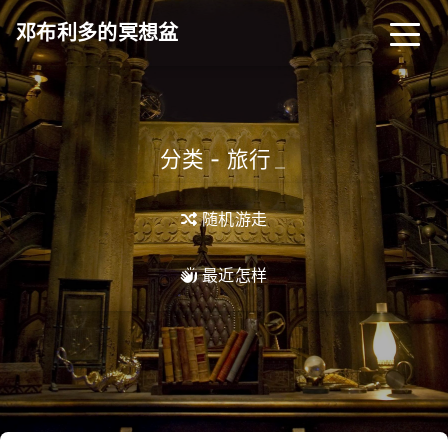
邓布利多的冥想盆
分类 - 旅行
_
随机游走
最近怎样