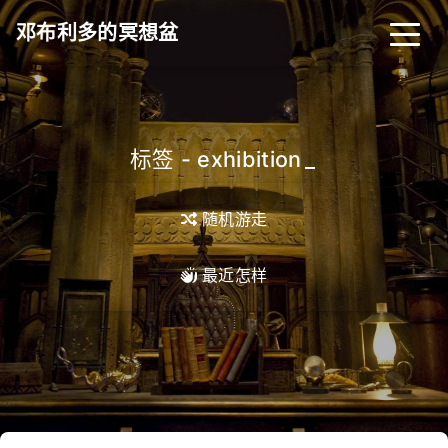
邓布利多的冥想盆
标签 - exhibition
_
随机游走
最近怎样